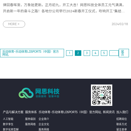
律回春晖渐，万象始更新。正月初九，开工大吉！网思科技全体员工元气满满，
开启新一年的奋斗之路！各地分公司举行2024新春开工仪式，吹响开工“集结
号”。大家用满满的仪式感展望新年新愿景，争创“开门红”！数字浪潮涌向前，化
繁为简解疑难。崭新征程自今始，勇往直前不畏艰。2024，我们同舟共济，再创
MORE >
2024/02/18
辉煌！
乐动体育-乐动体育LDSPORTS（中国）官方
尾
1
2
3
4
5
···
网站,
页
产品与解决方案
服务体系
乐动体育-乐动体育LDSPORTS（中国）官方网站,
新闻资讯
加入我们
人工智能
服务级别
企业简介
招聘岗位
数字孪生
服务网络
企业文化
联系方式
数字化转型解
服务网络
留言表单