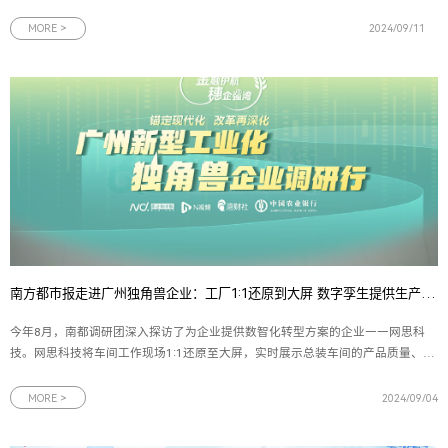
称号，标志着网思科技在人工智能领域的领先地位与核心竞争力得到了国家层
面的高度认可和肯定。图为广东省工信厅关于广东省第六批专精特新“小巨人”
MORE >
2024/09/11
企业公示名单作为“专精
南方都市报走进广州独角兽企业：工厂1:1还原到大屏 数字孪生提供生产最优解
今年8月，南都调研团深入探访了为企业提供数智化转型方案的企业——网思科
技。网思科技将车间工作现场1:1还原至大屏，实时展示总装车间的产品质量、产
量进度、设备状态等数据，通过数字孪生技术为生产提供最优化的管理方案。网
思科技副总裁黄朝晖表示，“团队已成功构建了数字孪生无人机运管平台，使技术
MORE >
2024/09/04
应用场景从传统的地