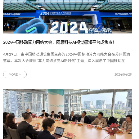
2024中国移动算力网络大会，网思科技AI视觉感知平台成焦点！
4月29日，由中国移动通信集团主办的2024中国移动算力网络大会在苏州圆满
落幕。本次大会聚焦“算力网络点亮AI新时代”主题，深入展示了中国移动在算
力网络领域的宏伟规划与核心实力。作为数字化技术标杆企业之一，网思科技
携其最新研发的AlphaMind® AI视觉感知平台和一系列AI智慧解决方案精彩亮
MORE >
2024/04/29
相。图为2024中国移动算力网络